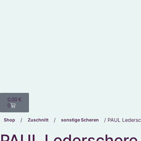
0,00
€
0
/
/
/ PAUL Ledersc
Shop
Zuschnitt
sonstige Scheren
PAUL Lederschere