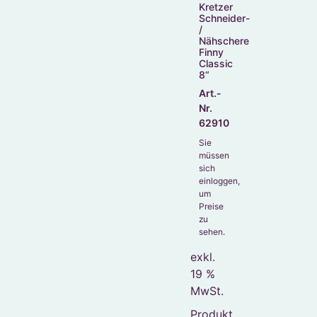
Kretzer
Schneider-
/
Nähschere
Finny
Classic
8“
Art.-
Nr.
62910
Sie
müssen
sich
einloggen,
um
Preise
zu
sehen.
exkl.
19 %
MwSt.
Produkt