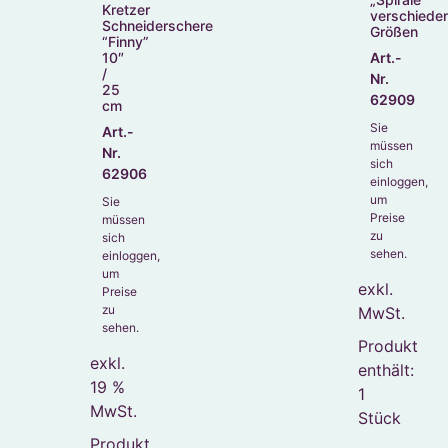
Kretzer
verschiede
Schneiderschere
Größen
“Finny”
10″
Art.-
/
Nr.
25
62909
cm
Sie
Art.-
müssen
Nr.
sich
62906
einloggen,
um
Sie
Preise
müssen
zu
sich
sehen.
einloggen,
um
exkl.
Preise
zu
MwSt.
sehen.
Produkt
exkl.
enthält:
19 %
1
MwSt.
Stück
Produkt