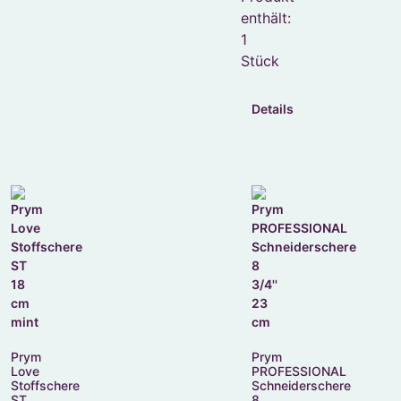
enthält:
1
Stück
Details
Prym
Prym
Love
PROFESSIONAL
Stoffschere
Schneiderschere
ST
8