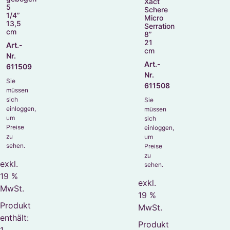
Xact
5
Schere
1/4”
Micro
13,5
Serration
cm
8”
21
Art.-
cm
Nr.
Art.-
611509
Nr.
Sie
611508
müssen
sich
Sie
einloggen,
müssen
um
sich
Preise
einloggen,
zu
um
sehen.
Preise
zu
exkl.
sehen.
19 %
exkl.
MwSt.
19 %
Produkt
MwSt.
enthält:
Produkt
1