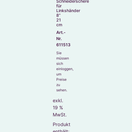
Schneiderschere
für
Linkshänder
8”
21
cm
Art.-
Nr.
611513
Sie
müssen
sich
einloggen,
um
Preise
zu
sehen.
exkl.
19 %
MwSt.
Produkt
enthält: