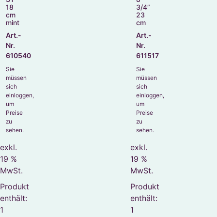
18
3/4”
cm
23
mint
cm
Art.-
Art.-
Nr.
Nr.
610540
611517
Sie
Sie
müssen
müssen
sich
sich
einloggen,
einloggen,
um
um
Preise
Preise
zu
zu
sehen.
sehen.
exkl.
exkl.
19 %
19 %
MwSt.
MwSt.
Produkt
Produkt
enthält:
enthält:
1
1