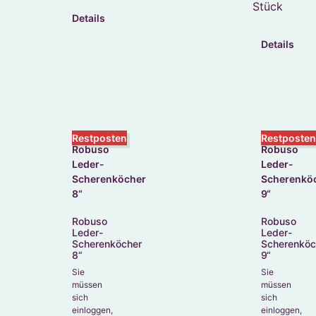
Stück
Details
Details
Restposten
Restposte
Robuso
Robuso
Leder-
Leder-
Scherenköcher
Scherenköc
8“
9“
Sie
Sie
müssen
müssen
sich
sich
einloggen,
einloggen,