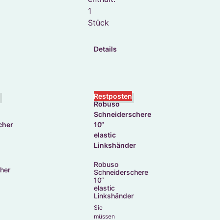
1
Stück
Details
n
Restposten
Robuso
her
Schneiderschere
10“
elastic
Linkshänder
Sie
müssen