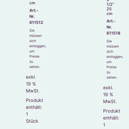
cm
1/2”
25
Art.-
cm
Nr.
Art.-
611512
Nr.
Sie
611518
müssen
sich
Sie
einloggen,
müssen
um
sich
Preise
einloggen,
zu
um
sehen.
Preise
zu
exkl.
sehen.
19 %
exkl.
MwSt.
19 %
Produkt
MwSt.
enthält:
Produkt
1
enthält:
Stück
1