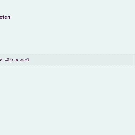
eten.
iß, 40mm weiß