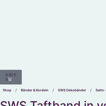
0,00
€
0
/
/
/
Shop
Bänder & Kordeln
SWS Dekobänder
Satin-
SWS Taftband in v