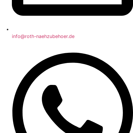
info@roth-naehzubehoer.de