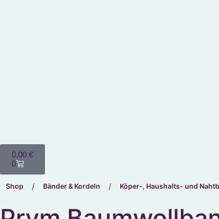
0,00
€
0
/
/
Shop
Bänder & Kordeln
Köper-, Haushalts- und Naht
Prym Baumwollband