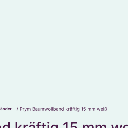
/ Prym Baumwollband kräftig 15 mm weiß
bänder
 kräftig 15 mm we