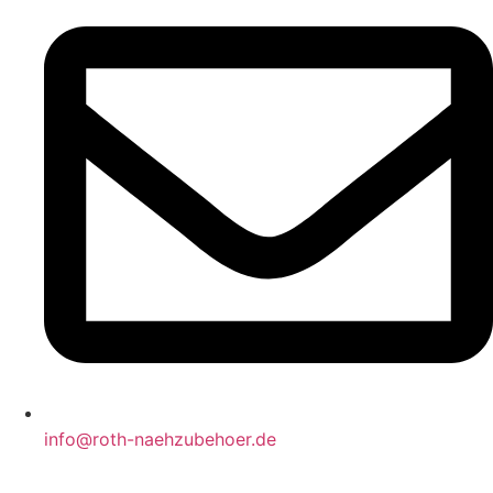
info@roth-naehzubehoer.de